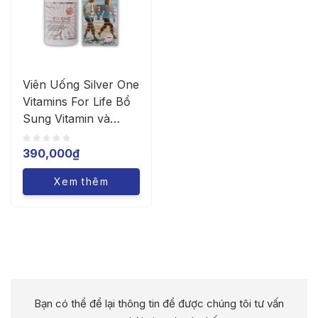
Viên Uống Silver One
Vitamins For Life Bổ
Sung Vitamin và
Khoáng Chất Cho
Người Trên 50 Tuổi
390,000
₫
(Lọ 60 Viên)
Xem thêm
Bạn có thể để lại thông tin để được chúng tôi tư vấn