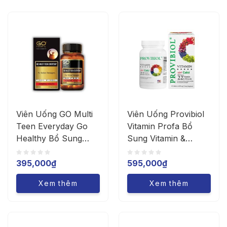
Viên Uống GO Multi
Viên Uống Provibiol
Teen Everyday Go
Vitamin Profa Bổ
Healthy Bổ Sung
Sung Vitamin &
Vitamin, Khoáng Chất
Khoáng Chất (Hộp
(hộp 30 viên)
60 Viên)
395,000
₫
595,000
₫
Xem thêm
Xem thêm