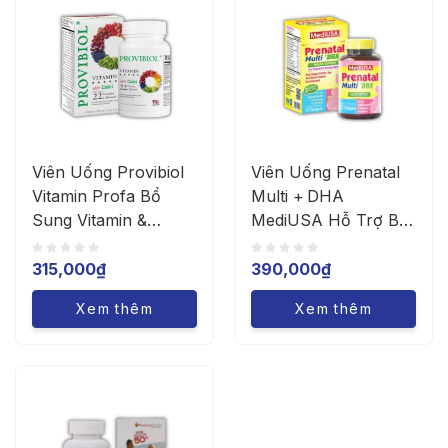
Viên Uống Provibiol
Viên Uống Prenatal
Vitamin Profa Bổ
Multi + DHA
Sung Vitamin &
MediUSA Hỗ Trợ Bổ
Khoáng Chất (Hộp
Sung Vitamin Cho Bà
30 Viên)
Bầu (Hộp 60 Viên)
315,000
₫
390,000
₫
Xem thêm
Xem thêm