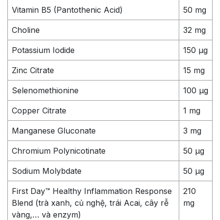
Vitamin B5 (Pantothenic Acid)
50 mg
Choline
32 mg
Potassium Iodide
150 µg
Zinc Citrate
15 mg
Selenomethionine
100 µg
Copper Citrate
1 mg
Manganese Gluconate
3 mg
Chromium Polynicotinate
50 µg
Sodium Molybdate
50 µg
First Day™ Healthy Inflammation Response
210
Blend (trà xanh, củ nghệ, trái Acai, cây rễ
mg
vàng,… và enzym)