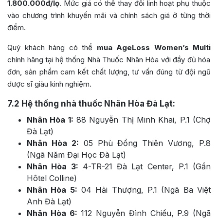
1.800.000đ/lọ
. Mức giá có thể thay đổi linh hoạt phụ thuộc
vào chương trình khuyến mãi và chính sách giá ở từng thời
điểm.
Quý khách hàng có thể
mua AgeLoss Women’s Multi
chính hãng tại hệ thống Nhà Thuốc Nhân Hòa với đầy đủ hóa
đơn, sản phẩm cam kết chất lượng, tư vấn đúng từ đội ngũ
dược sĩ giàu kinh nghiệm.
7.2
Hệ thống nhà thuốc Nhân Hòa Đà Lạt:
Nhân Hòa 1:
88 Nguyễn Thị Minh Khai, P.1 (Chợ
Đà Lạt)
Nhân Hòa 2:
05 Phù Đổng Thiên Vương, P.8
(Ngã Năm Đại Học Đà Lạt)
Nhân Hòa 3:
4-TR-21 Đà Lạt Center, P.1 (Gần
Hôtel Colline)
Nhân Hòa 5:
04 Hải Thượng, P.1 (Ngã Ba Việt
Anh Đà Lạt)
Nhân Hòa 6:
112 Nguyễn Đình Chiểu, P.9 (Ngã