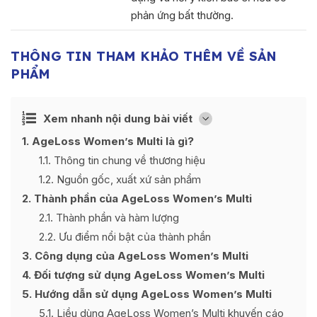
phản ứng bất thường.
THÔNG TIN THAM KHẢO THÊM VỀ SẢN
PHẨM
Ẩn
Xem nhanh nội dung bài viết
[
]
1
AgeLoss Women’s Multi là gì?
1.1
Thông tin chung về thương hiệu
1.2
Nguồn gốc, xuất xứ sản phẩm
2
Thành phần của AgeLoss Women’s Multi
2.1
Thành phần và hàm lượng
2.2
Ưu điểm nổi bật của thành phần
3
Công dụng của AgeLoss Women’s Multi
4
Đối tượng sử dụng AgeLoss Women’s Multi
5
Hướng dẫn sử dụng AgeLoss Women’s Multi
5.1
Liều dùng AgeLoss Women’s Multi khuyến cáo