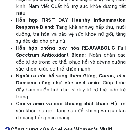
kinh. Nam Viết Quất hỗ trợ sức khỏe đường tiết
niệu.
Hỗn hợp FIRST DAY Healthy Infkammation
Response Blend:
Tăng khả annwg hấp thu, nuôi
dưỡng, trẻ hóa và bảo vệ sức khỏe nữ giới, tăng
sự dẻo dai cho phụ nữ.
Hỗn hợp chống oxy hóa REJUVABOLIC Full
Spectrum Antioxidant Blend:
Ngăn chặn các
gốc tự do trong cơ thể, phục hồi và atwng cường
sức khỏe, giúp cơ thể khỏe mạnh.
Ngoài ra còn bổ sung thêm Gừng, Cacao, cây
Damiana cũng như các acid amin
: Giúp thúc
đẩy ham muốn tình dục và duy trì cơ thể luôn trẻ
trung.
Các vitamin và các khoáng chất khác:
Hỗ trợ
sức khỏe nữ giới, tăng sức đề kháng và giúp làn
da căng bóng mịn màng.
Công dụng của AgeLoss Women’s Multi