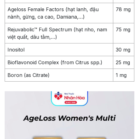
Ageloss Female Factors (hạt lanh, đậu
78 mg
nành, gừng, ca cao, Damiana,…)
Rejuvabolic™ Full Spectrum (hạt nho, nam
75 mg
việt quất, dâu tằm,…)
Inositol
30 mg
Bioflavonoid Complex (from Citrus spp.)
25 mg
Boron (as Citrate)
1 mg