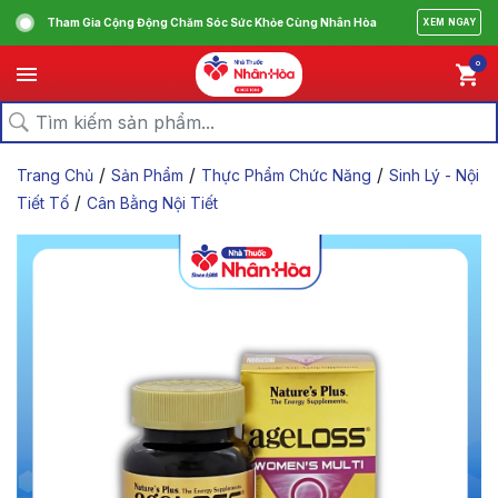
Tham Gia Cộng Động Chăm Sóc Sức Khỏe Cùng Nhân Hòa
XEM NGAY
0
/
/
/
Trang Chủ
Sản Phẩm
Thực Phẩm Chức Năng
Sinh Lý - Nội
/
Tiết Tố
Cân Bằng Nội Tiết