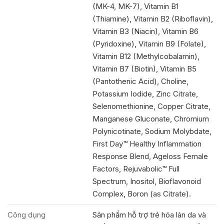
(MK-4, MK-7), Vitamin B1
(Thiamine), Vitamin B2 (Riboflavin),
Vitamin B3 (Niacin), Vitamin B6
(Pyridoxine), Vitamin B9 (Folate),
Vitamin B12 (Methylcobalamin),
Vitamin B7 (Biotin), Vitamin B5
(Pantothenic Acid), Choline,
Potassium Iodide, Zinc Citrate,
Selenomethionine, Copper Citrate,
Manganese Gluconate, Chromium
Polynicotinate, Sodium Molybdate,
First Day™ Healthy Inflammation
Response Blend, Ageloss Female
Factors, Rejuvabolic™ Full
Spectrum, Inositol, Bioflavonoid
Complex, Boron (as Citrate).
Công dụng
Sản phẩm hỗ trợ trẻ hóa làn da và