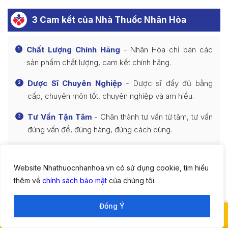
3 Cam kết của Nhà Thuốc Nhân Hòa
Chất Lượng Chính Hãng
- Nhân Hòa chỉ bán các
1
sản phẩm chất lượng, cam kết chính hãng.
Dược Sĩ Chuyên Nghiệp
- Dược sĩ đầy đủ bằng
2
cấp, chuyên môn tốt, chuyên nghiệp và am hiểu.
Tư Vấn Tận Tâm
- Chân thành tư vấn từ tâm, tư vấn
3
đúng vấn đề, đúng hàng, đúng cách dùng.
Website Nhathuocnhanhoa.vn có sử dụng cookie, tìm hiểu
3 Quyền lợi khi mua hàng tại Nhà Thuốc
thêm về
chính sách bảo mật
của chúng tôi.
Nhân Hòa
Đồng Ý
0898 9483 83
Giao Hàng Tận Nhà
- Miễn phí vận chuyển một số
1
Lên đầu
Gặp dược sĩ